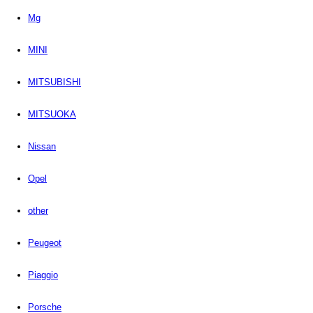
Mg
MINI
MITSUBISHI
MITSUOKA
Nissan
Opel
other
Peugeot
Piaggio
Porsche