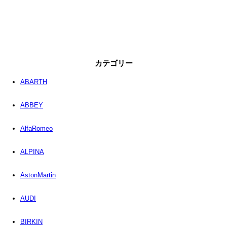
カテゴリー
ABARTH
ABBEY
AlfaRomeo
ALPINA
AstonMartin
AUDI
BIRKIN