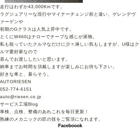
走行はわずか43,000Kmです。
ラグジュアリーな現行やマイナーチェンジ前と違い、ゲレンデヴ
ァーゲンや
初期のGクラスは人気上昇中です。
とくにW460はナローでチープな感じが涎物。
私も狙っていたクルマなだけに少々淋しい気もしますが、U様はク
ルマ愛好家なので
喜んでお渡ししたいと思います。
納車までお時間を頂戴しますが楽しみにお待ち下さい。
好きな車と、暮らそう。
AUTORIESEN
052-774-6151
auto@riesen.co.jp
サービス工場Blog
車検、点検、整備のあれこれを毎日更新！
熟練のメカニックの匠の技をご覧頂になれます。
Faceboook