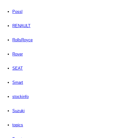
Possl
RENAULT
RollsRoyce
Rover
SEAT
Smart
stockinfo
Suzuki
topics