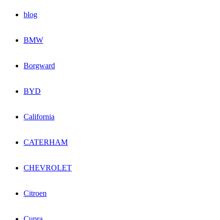
blog
BMW
Borgward
BYD
California
CATERHAM
CHEVROLET
Citroen
Cupra