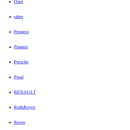
Opel
other
Peugeot
Piaggio
Porsche
Possl
RENAULT
RollsRoyce
Rover