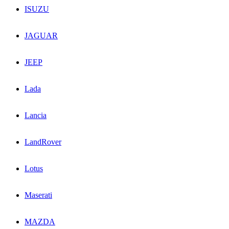
ISUZU
JAGUAR
JEEP
Lada
Lancia
LandRover
Lotus
Maserati
MAZDA