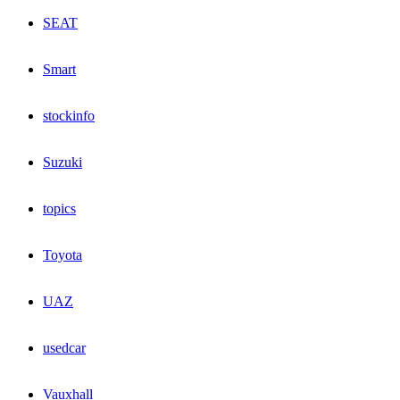
SEAT
Smart
stockinfo
Suzuki
topics
Toyota
UAZ
usedcar
Vauxhall