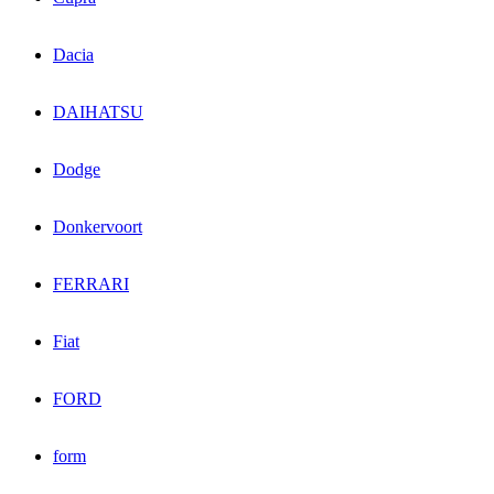
Dacia
DAIHATSU
Dodge
Donkervoort
FERRARI
Fiat
FORD
form