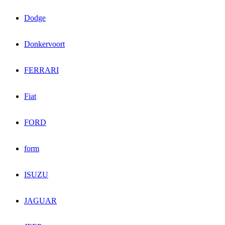
Dodge
Donkervoort
FERRARI
Fiat
FORD
form
ISUZU
JAGUAR