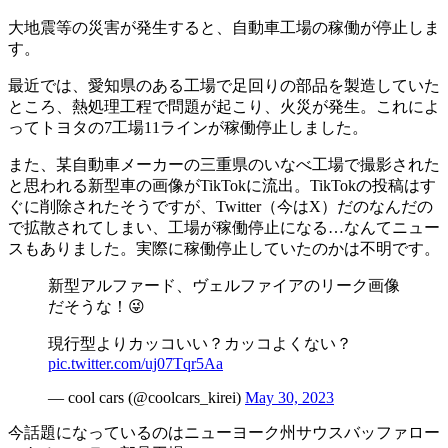
大地震等の災害が発生すると、自動車工場の稼働が停止しま
す。
最近では、愛知県のある工場で足回りの部品を製造していた
ところ、熱処理工程で問題が起こり、火災が発生。これによ
ってトヨタの7工場11ラインが稼働停止しました。
また、某自動車メーカーの三重県のいなべ工場で撮影された
と思われる新型車の画像がTikTokに流出。TikTokの投稿はす
ぐに削除されたそうですが、Twitter（今はX）だのなんだの
で拡散されてしまい、工場が稼働停止になる…なんてニュー
スもありました。実際に稼働停止していたのかは不明です。
新型アルファード、ヴェルファイアのリーク画像
だそうな！😜
現行型よりカッコいい？カッコよくない？
pic.twitter.com/uj07Tqr5Aa
— cool cars (@coolcars_kirei)
May 30, 2023
今話題になっているのはニューヨーク州サウスバッファロー