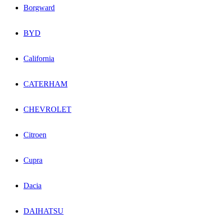
Borgward
BYD
California
CATERHAM
CHEVROLET
Citroen
Cupra
Dacia
DAIHATSU