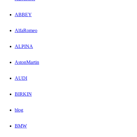
ABBEY
AlfaRomeo
ALPINA
AstonMartin
AUDI
BIRKIN
blog
BMW