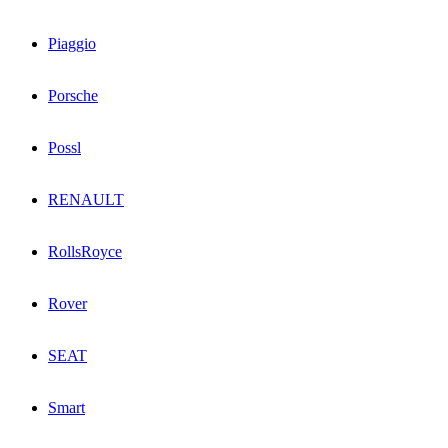
Piaggio
Porsche
Possl
RENAULT
RollsRoyce
Rover
SEAT
Smart