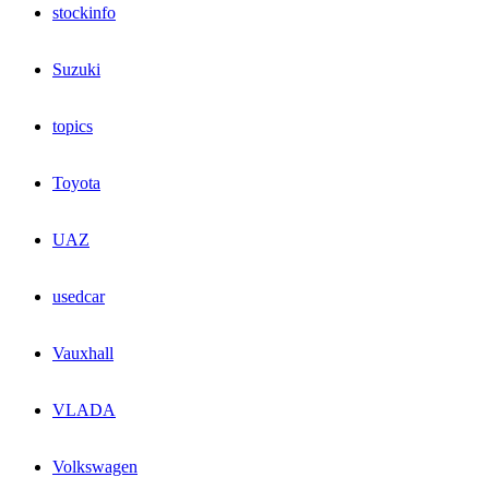
stockinfo
Suzuki
topics
Toyota
UAZ
usedcar
Vauxhall
VLADA
Volkswagen