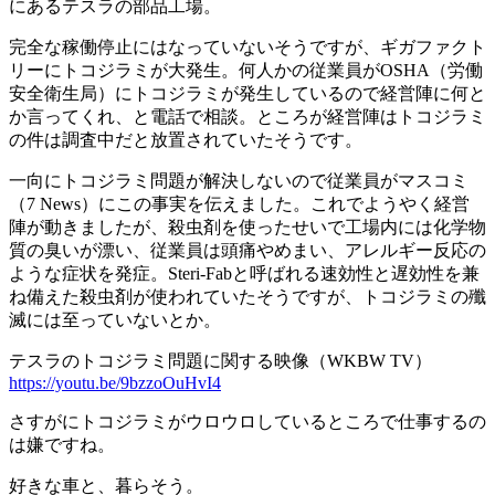
にあるテスラの部品工場。
完全な稼働停止にはなっていないそうですが、ギガファクト
リーにトコジラミが大発生。何人かの従業員がOSHA（労働
安全衛生局）にトコジラミが発生しているので経営陣に何と
か言ってくれ、と電話で相談。ところが経営陣はトコジラミ
の件は調査中だと放置されていたそうです。
一向にトコジラミ問題が解決しないので従業員がマスコミ
（7 News）にこの事実を伝えました。これでようやく経営
陣が動きましたが、殺虫剤を使ったせいで工場内には化学物
質の臭いが漂い、従業員は頭痛やめまい、アレルギー反応の
ような症状を発症。Steri-Fabと呼ばれる速効性と遅効性を兼
ね備えた殺虫剤が使われていたそうですが、トコジラミの殲
滅には至っていないとか。
テスラのトコジラミ問題に関する映像（WKBW TV）
https://youtu.be/9bzzoOuHvI4
さすがにトコジラミがウロウロしているところで仕事するの
は嫌ですね。
好きな車と、暮らそう。