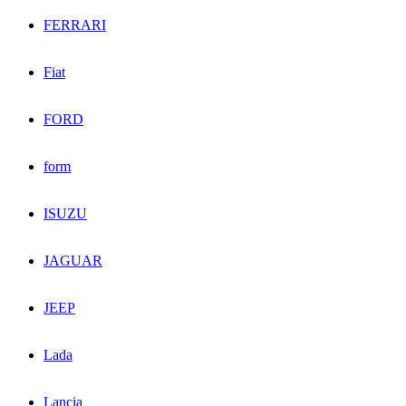
FERRARI
Fiat
FORD
form
ISUZU
JAGUAR
JEEP
Lada
Lancia