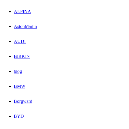
ALPINA
AstonMartin
AUDI
BIRKIN
blog
BMW
Borgward
BYD