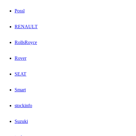
Possl
RENAULT
RollsRoyce
Rover
SEAT
Smart
stockinfo
Suzuki