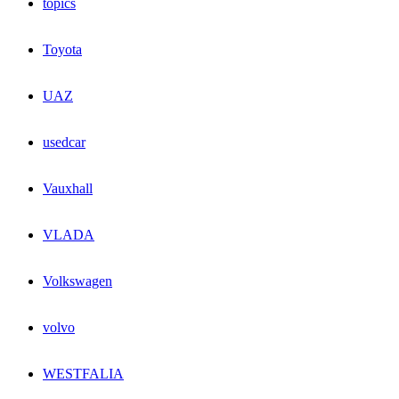
topics
Toyota
UAZ
usedcar
Vauxhall
VLADA
Volkswagen
volvo
WESTFALIA