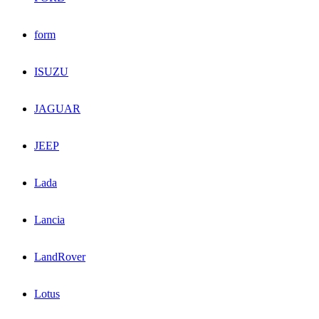
form
ISUZU
JAGUAR
JEEP
Lada
Lancia
LandRover
Lotus