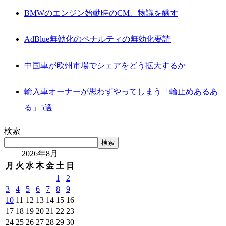
BMWのエンジン始動時のCM、物議を醸す
AdBlue無効化のペナルティの無効化要請
中国車が欧州市場でシェアをどう拡大するか
輸入車オーナーが思わずやってしまう「輪止めあるあ
る」5選
検索
検索
2026年8月
月
火
水
木
金
土
日
1
2
3
4
5
6
7
8
9
10
11
12
13
14
15
16
17
18
19
20
21
22
23
24
25
26
27
28
29
30