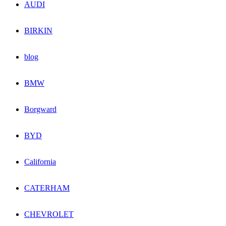
AUDI
BIRKIN
blog
BMW
Borgward
BYD
California
CATERHAM
CHEVROLET