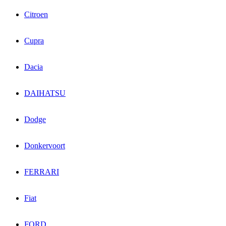
Citroen
Cupra
Dacia
DAIHATSU
Dodge
Donkervoort
FERRARI
Fiat
FORD