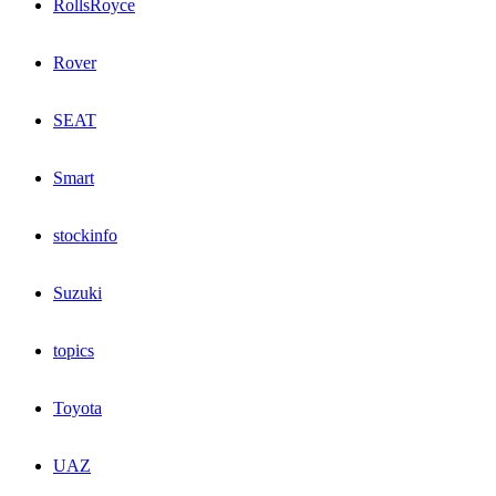
RollsRoyce
Rover
SEAT
Smart
stockinfo
Suzuki
topics
Toyota
UAZ