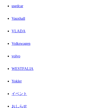
usedcar
Vauxhall
VLADA
Volkswagen
volvo
WESTFALIA
Yokler
イベント
おしらせ