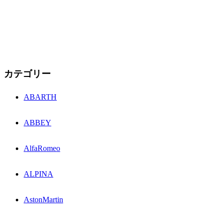
カテゴリー
ABARTH
ABBEY
AlfaRomeo
ALPINA
AstonMartin