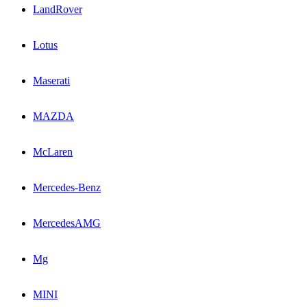
LandRover
Lotus
Maserati
MAZDA
McLaren
Mercedes-Benz
MercedesAMG
Mg
MINI