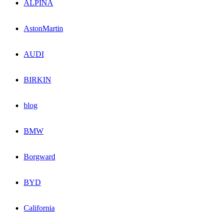
ALPINA
AstonMartin
AUDI
BIRKIN
blog
BMW
Borgward
BYD
California