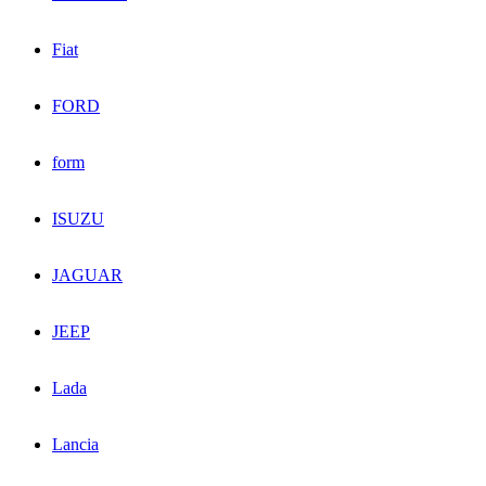
Fiat
FORD
form
ISUZU
JAGUAR
JEEP
Lada
Lancia