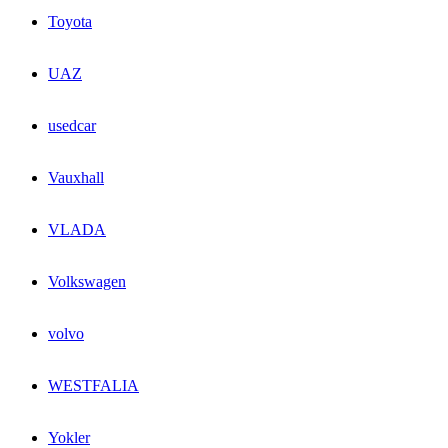
Toyota
UAZ
usedcar
Vauxhall
VLADA
Volkswagen
volvo
WESTFALIA
Yokler