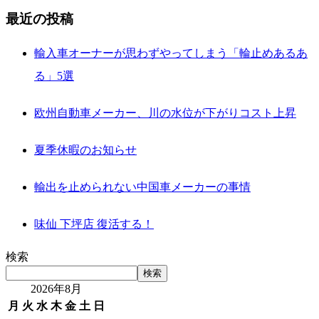
最近の投稿
輸入車オーナーが思わずやってしまう「輪止めあるあ
る」5選
欧州自動車メーカー、川の水位が下がりコスト上昇
夏季休暇のお知らせ
輸出を止められない中国車メーカーの事情
味仙 下坪店 復活する！
検索
検索
2026年8月
月
火
水
木
金
土
日