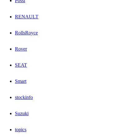
Possl
RENAULT
RollsRoyce
Rover
SEAT
Smart
stockinfo
Suzuki
topics