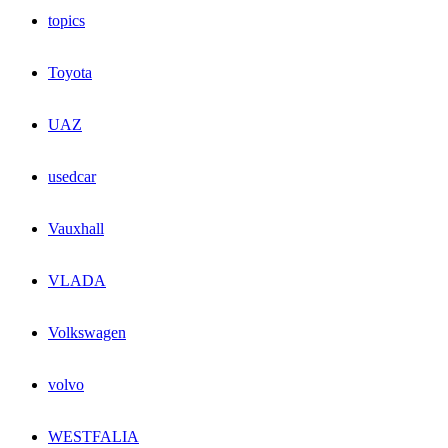
topics
Toyota
UAZ
usedcar
Vauxhall
VLADA
Volkswagen
volvo
WESTFALIA