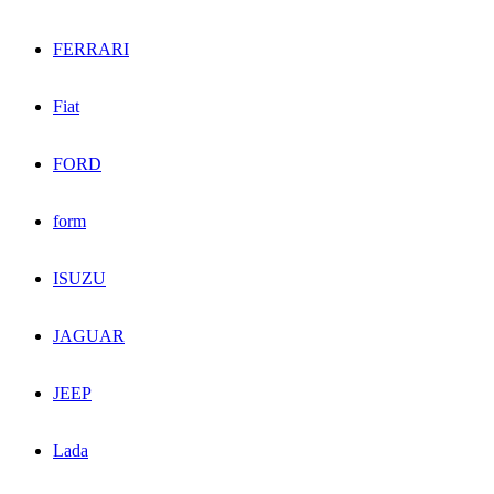
FERRARI
Fiat
FORD
form
ISUZU
JAGUAR
JEEP
Lada