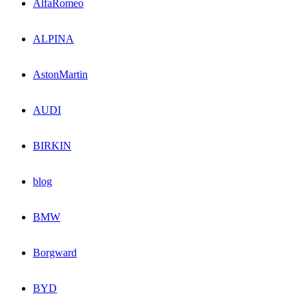
AlfaRomeo
ALPINA
AstonMartin
AUDI
BIRKIN
blog
BMW
Borgward
BYD