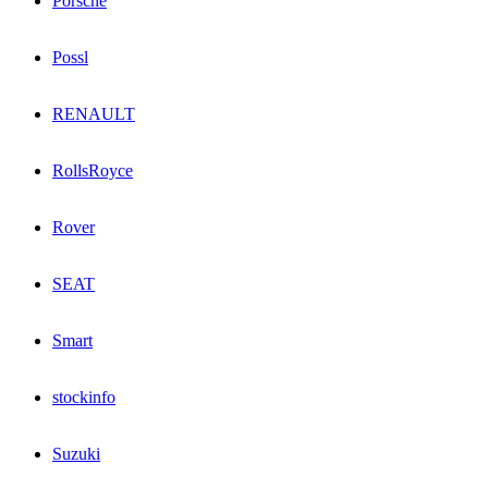
Porsche
Possl
RENAULT
RollsRoyce
Rover
SEAT
Smart
stockinfo
Suzuki