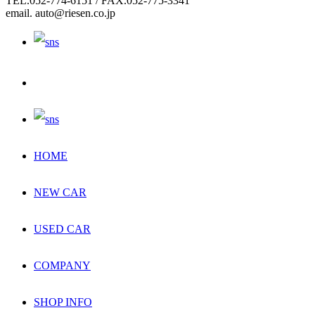
TEL.052-774-6151 / FAX.052-775-3341
email. auto@riesen.co.jp
HOME
NEW CAR
USED CAR
COMPANY
SHOP INFO