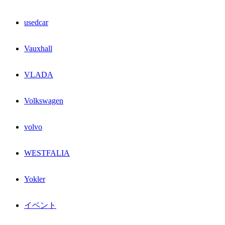
usedcar
Vauxhall
VLADA
Volkswagen
volvo
WESTFALIA
Yokler
イベント