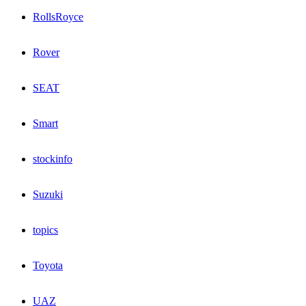
RollsRoyce
Rover
SEAT
Smart
stockinfo
Suzuki
topics
Toyota
UAZ