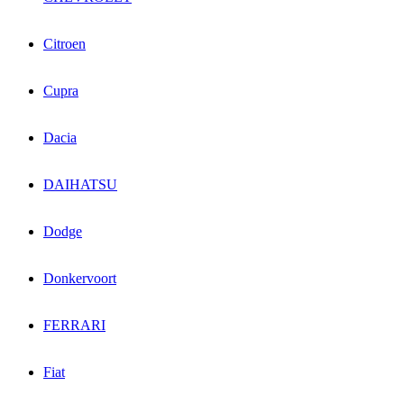
Citroen
Cupra
Dacia
DAIHATSU
Dodge
Donkervoort
FERRARI
Fiat