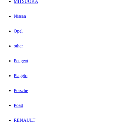
MITSUOKA
Nissan
Opel
other
Peugeot
Piaggio
Porsche
Possl
RENAULT