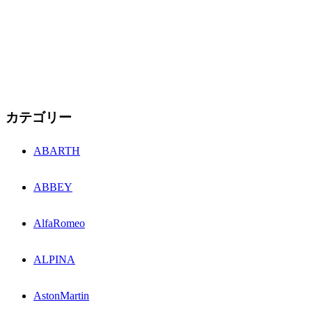
カテゴリー
ABARTH
ABBEY
AlfaRomeo
ALPINA
AstonMartin