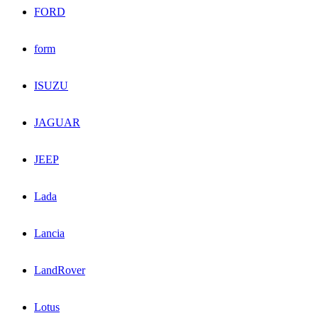
FORD
form
ISUZU
JAGUAR
JEEP
Lada
Lancia
LandRover
Lotus