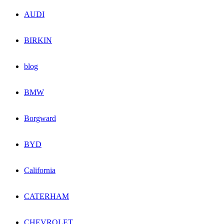
AUDI
BIRKIN
blog
BMW
Borgward
BYD
California
CATERHAM
CHEVROLET