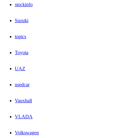
stockinfo
Suzuki
topics
Toyota
UAZ
usedcar
Vauxhall
VLADA
Volkswagen