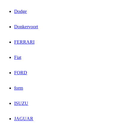
Dodge
Donkervoort
FERRARI
Fiat
FORD
form
ISUZU
JAGUAR