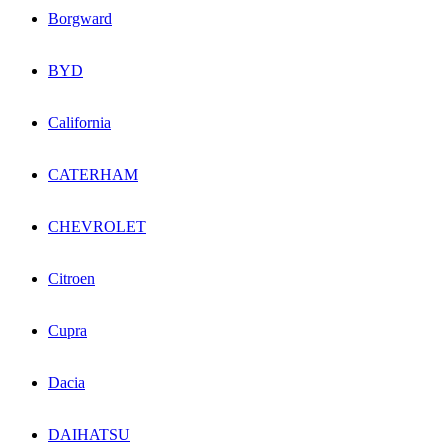
Borgward
BYD
California
CATERHAM
CHEVROLET
Citroen
Cupra
Dacia
DAIHATSU