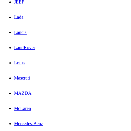
JEEP
Lada
Lancia
LandRover
Lotus
Maserati
MAZDA
McLaren
Mercedes-Benz