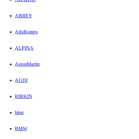
ABBEY
AlfaRomeo
ALPINA
AstonMartin
AUDI
BIRKIN
blog
BMW