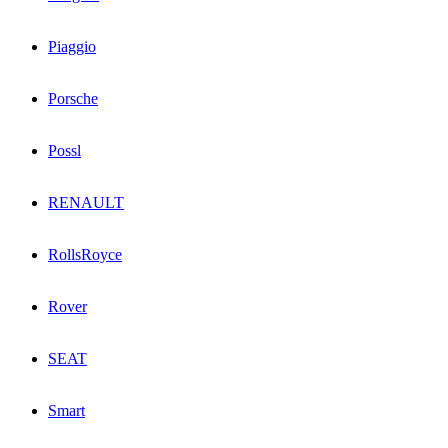
Piaggio
Porsche
Possl
RENAULT
RollsRoyce
Rover
SEAT
Smart