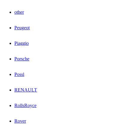
other
Peugeot
Piaggio
Porsche
Possl
RENAULT
RollsRoyce
Rover