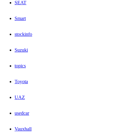
SEAT
Smart
stockinfo
Suzuki
topics
Toyota
UAZ
usedcar
Vauxhall