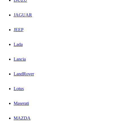
ISUZU
JAGUAR
JEEP
Lada
Lancia
LandRover
Lotus
Maserati
MAZDA