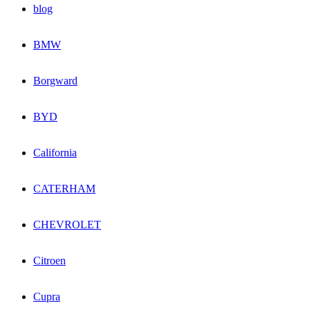
blog
BMW
Borgward
BYD
California
CATERHAM
CHEVROLET
Citroen
Cupra