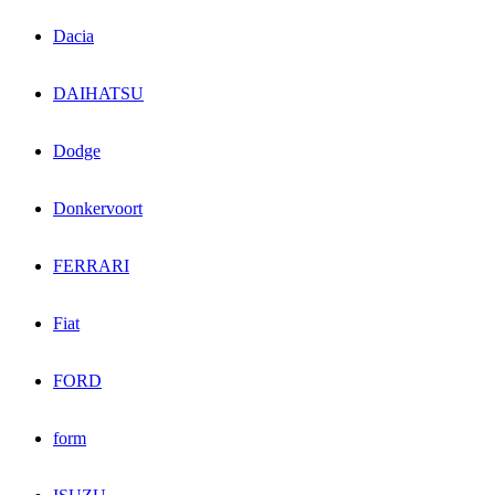
Dacia
DAIHATSU
Dodge
Donkervoort
FERRARI
Fiat
FORD
form