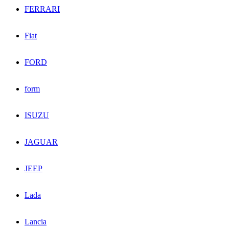
FERRARI
Fiat
FORD
form
ISUZU
JAGUAR
JEEP
Lada
Lancia