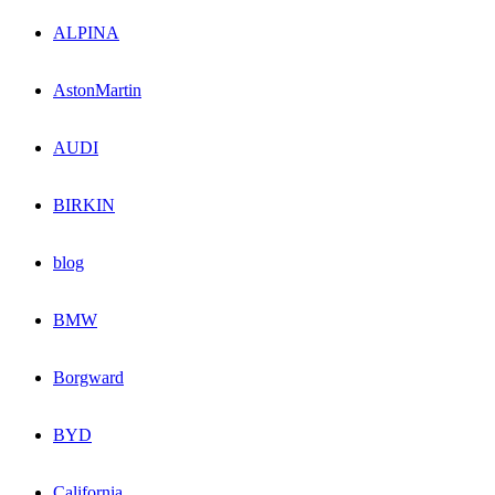
ALPINA
AstonMartin
AUDI
BIRKIN
blog
BMW
Borgward
BYD
California