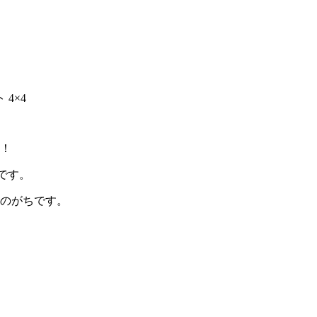
4×4
！
です。
のがちです。