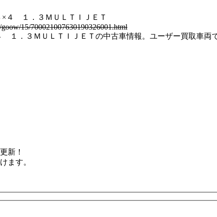
４×４ １．３ＭＵＬＴＩＪＥＴ
ad/goow/15/700021007630190326001.html
４×４ １．３ＭＵＬＴＩＪＥＴの中古車情報。ユーザー買取車両
更新！
けます。