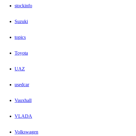
stockinfo
Suzuki
topics
Toyota
UAZ
usedcar
Vauxhall
VLADA
Volkswagen