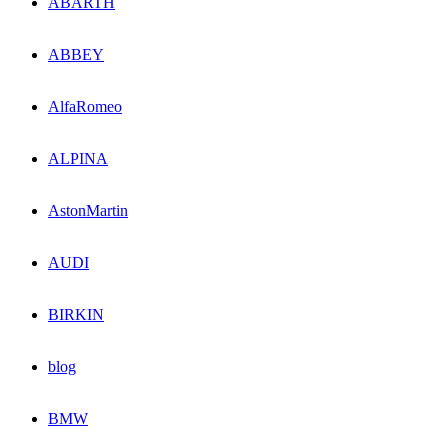
ABARTH
ABBEY
AlfaRomeo
ALPINA
AstonMartin
AUDI
BIRKIN
blog
BMW