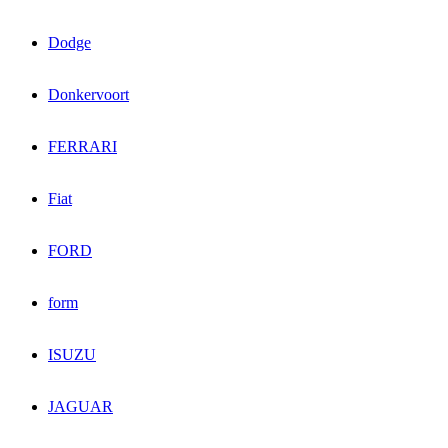
Dodge
Donkervoort
FERRARI
Fiat
FORD
form
ISUZU
JAGUAR