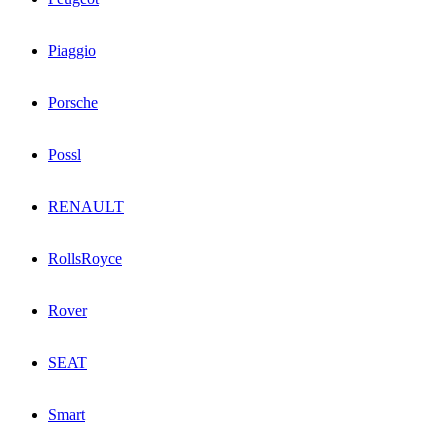
Piaggio
Porsche
Possl
RENAULT
RollsRoyce
Rover
SEAT
Smart