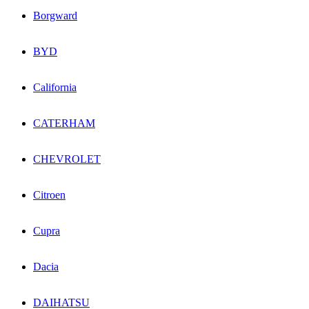
Borgward
BYD
California
CATERHAM
CHEVROLET
Citroen
Cupra
Dacia
DAIHATSU