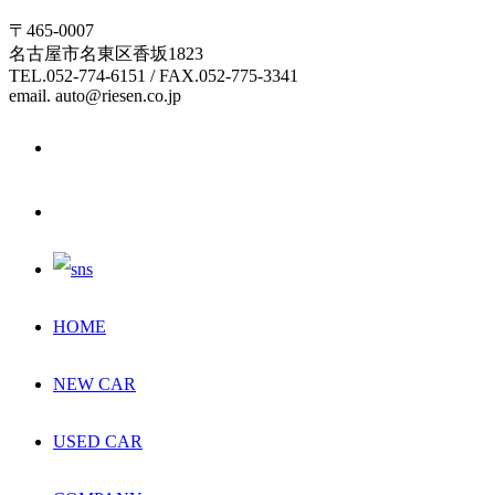
〒465-0007
名古屋市名東区香坂1823
TEL.052-774-6151 / FAX.052-775-3341
email. auto@riesen.co.jp
HOME
NEW CAR
USED CAR