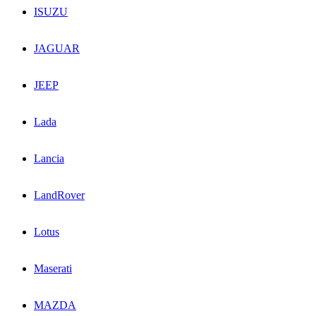
ISUZU
JAGUAR
JEEP
Lada
Lancia
LandRover
Lotus
Maserati
MAZDA