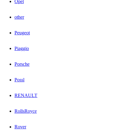
Opel
other
Peugeot
Piaggio
Porsche
Possl
RENAULT
RollsRoyce
Rover