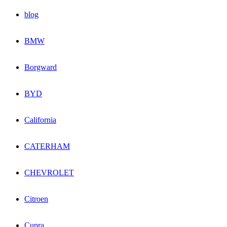
blog
BMW
Borgward
BYD
California
CATERHAM
CHEVROLET
Citroen
Cupra