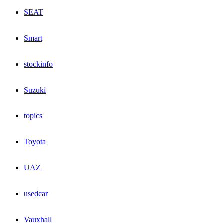
SEAT
Smart
stockinfo
Suzuki
topics
Toyota
UAZ
usedcar
Vauxhall