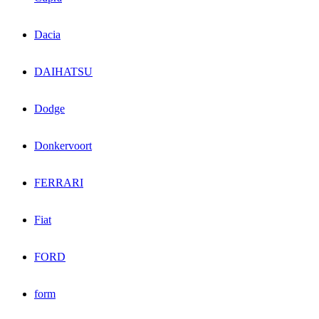
Dacia
DAIHATSU
Dodge
Donkervoort
FERRARI
Fiat
FORD
form