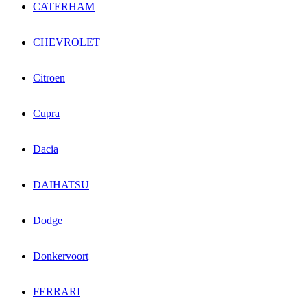
CATERHAM
CHEVROLET
Citroen
Cupra
Dacia
DAIHATSU
Dodge
Donkervoort
FERRARI