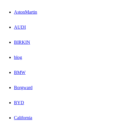
AstonMartin
AUDI
BIRKIN
blog
BMW
Borgward
BYD
California