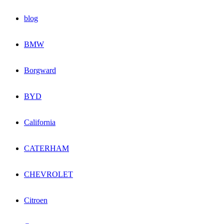
blog
BMW
Borgward
BYD
California
CATERHAM
CHEVROLET
Citroen