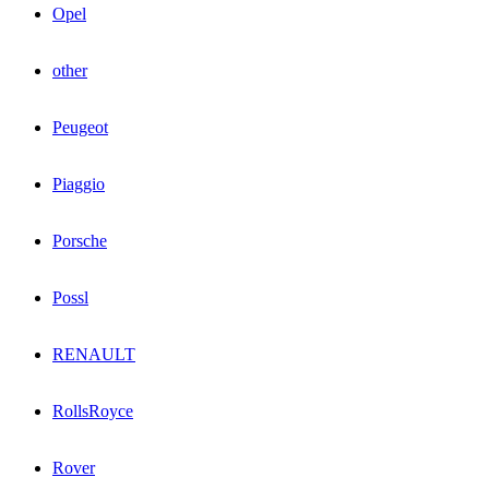
Opel
other
Peugeot
Piaggio
Porsche
Possl
RENAULT
RollsRoyce
Rover