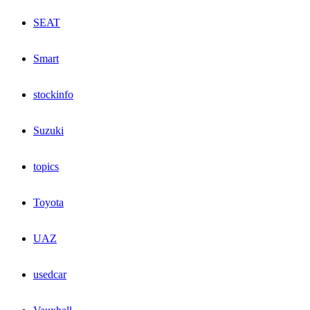
SEAT
Smart
stockinfo
Suzuki
topics
Toyota
UAZ
usedcar