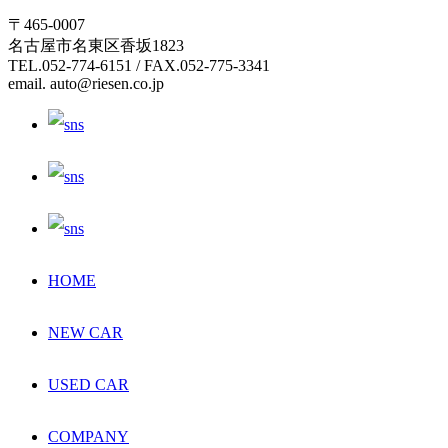
〒465-0007
名古屋市名東区香坂1823
TEL.052-774-6151 / FAX.052-775-3341
email. auto@riesen.co.jp
HOME
NEW CAR
USED CAR
COMPANY