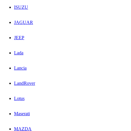
ISUZU
JAGUAR
JEEP
Lada
Lancia
LandRover
Lotus
Maserati
MAZDA