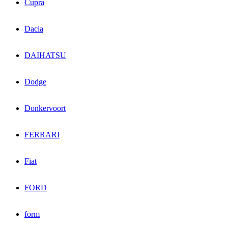
Cupra
Dacia
DAIHATSU
Dodge
Donkervoort
FERRARI
Fiat
FORD
form