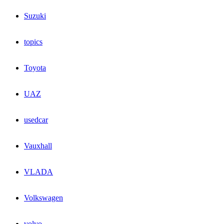
Suzuki
topics
Toyota
UAZ
usedcar
Vauxhall
VLADA
Volkswagen
volvo