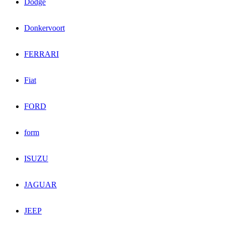
Dodge
Donkervoort
FERRARI
Fiat
FORD
form
ISUZU
JAGUAR
JEEP