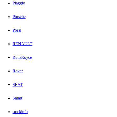
Piaggio
Porsche
Possl
RENAULT
RollsRoyce
Rover
SEAT
Smart
stockinfo