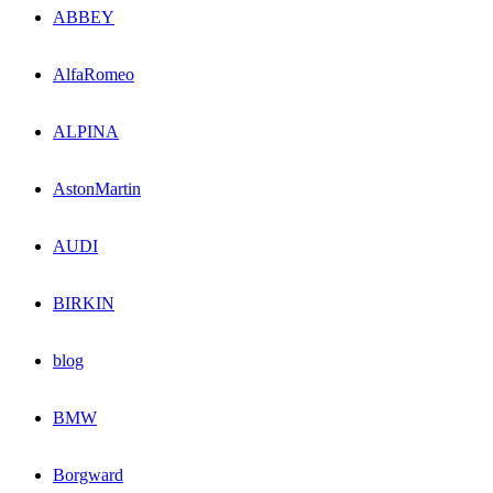
ABBEY
AlfaRomeo
ALPINA
AstonMartin
AUDI
BIRKIN
blog
BMW
Borgward