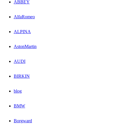
ABBEY
AlfaRomeo
ALPINA
AstonMartin
AUDI
BIRKIN
blog
BMW
Borgward