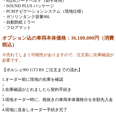
・6点式シートベルト（助手席用）
・SOUND PLUS パッケージ
・PCMナビゲーションシステム（現地仕様）
・ガソリンタンク容量90L
・自動防眩ミラー
・フロアマット
オプション込の車両本体価格：36,180,000円（消費
税込）
※売れてしまう可能性がありますので、注文前に在庫確認が
必要です。
【ポルシェ991 GT3 RS ご注文までの流れ】
1.オーダー前に現地の在庫を確認
↓
2.在庫確認がとれましたら契約手続き
↓
3.現地オーダー時に、税抜きの車両本体価格分を全額先入金
↓
4.現地に送金しオーダー手続き完了