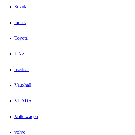
Suzuki
topics
Toyota
UAZ
usedcar
Vauxhall
VLADA
Volkswagen
volvo