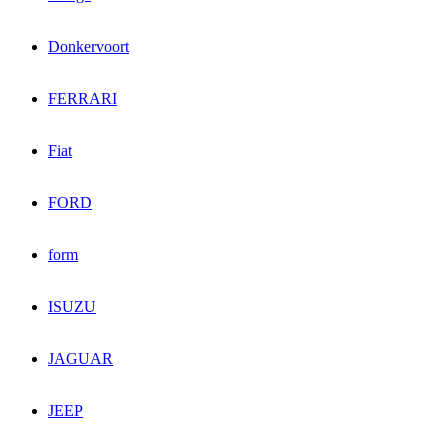
Donkervoort
FERRARI
Fiat
FORD
form
ISUZU
JAGUAR
JEEP