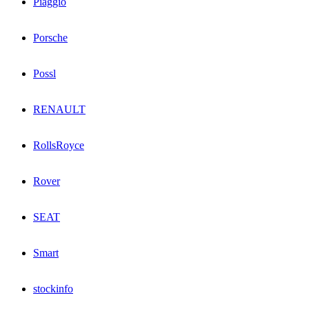
Piaggio
Porsche
Possl
RENAULT
RollsRoyce
Rover
SEAT
Smart
stockinfo