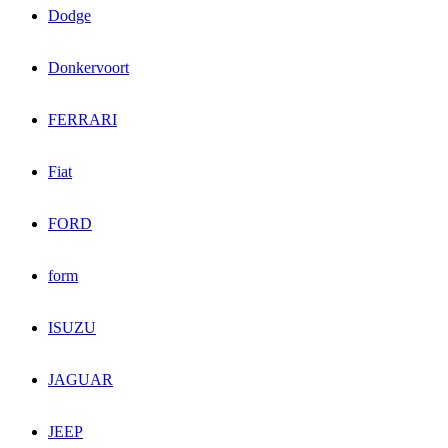
Dodge
Donkervoort
FERRARI
Fiat
FORD
form
ISUZU
JAGUAR
JEEP