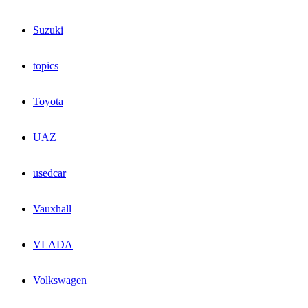
Suzuki
topics
Toyota
UAZ
usedcar
Vauxhall
VLADA
Volkswagen