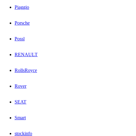
Piaggio
Porsche
Possl
RENAULT
RollsRoyce
Rover
SEAT
Smart
stockinfo