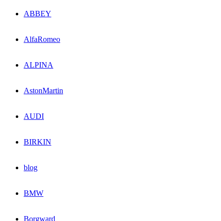
ABBEY
AlfaRomeo
ALPINA
AstonMartin
AUDI
BIRKIN
blog
BMW
Borgward