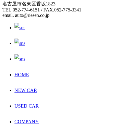
名古屋市名東区香坂1823
TEL.052-774-6151 / FAX.052-775-3341
email. auto@riesen.co.jp
HOME
NEW CAR
USED CAR
COMPANY