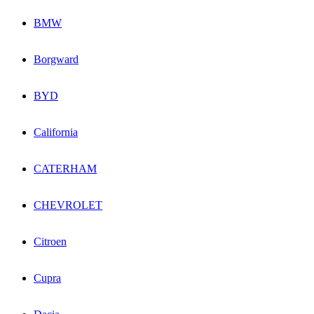
BMW
Borgward
BYD
California
CATERHAM
CHEVROLET
Citroen
Cupra