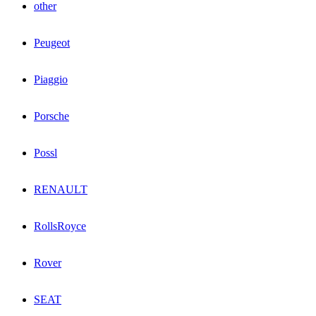
other
Peugeot
Piaggio
Porsche
Possl
RENAULT
RollsRoyce
Rover
SEAT