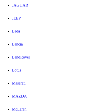
JAGUAR
JEEP
Lada
Lancia
LandRover
Lotus
Maserati
MAZDA
McLaren