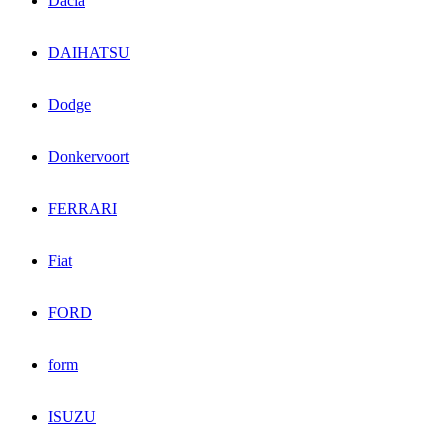
Dacia
DAIHATSU
Dodge
Donkervoort
FERRARI
Fiat
FORD
form
ISUZU