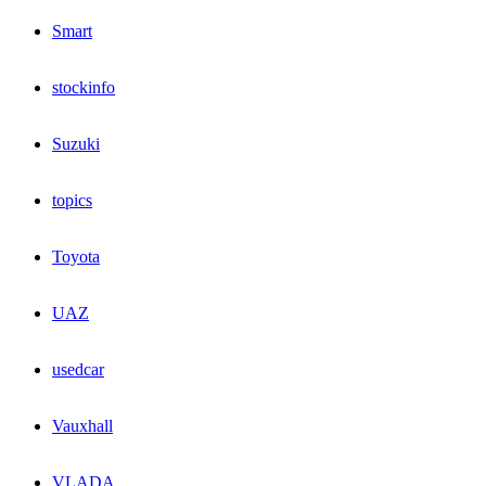
Smart
stockinfo
Suzuki
topics
Toyota
UAZ
usedcar
Vauxhall
VLADA