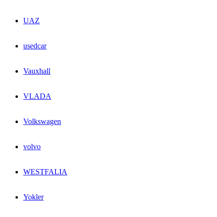
UAZ
usedcar
Vauxhall
VLADA
Volkswagen
volvo
WESTFALIA
Yokler