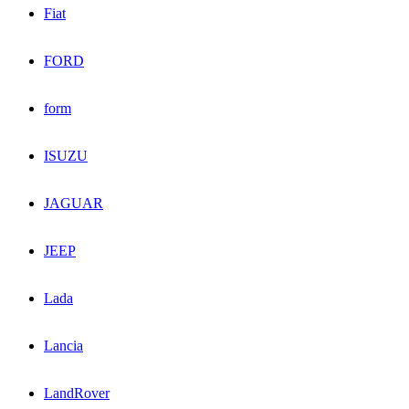
Fiat
FORD
form
ISUZU
JAGUAR
JEEP
Lada
Lancia
LandRover