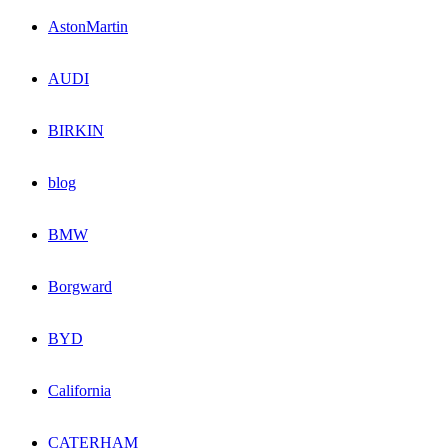
AstonMartin
AUDI
BIRKIN
blog
BMW
Borgward
BYD
California
CATERHAM