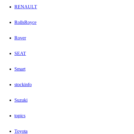
RENAULT
RollsRoyce
Rover
SEAT
Smart
stockinfo
Suzuki
topics
Toyota