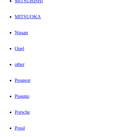
MITSUBISHI
MITSUOKA
Nissan
Opel
other
Peugeot
Piaggio
Porsche
Possl