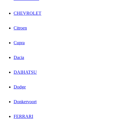
CHEVROLET
Citroen
Cupra
Dacia
DAIHATSU
Dodge
Donkervoort
FERRARI