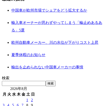
中国車が欧州市場でシェアをどう拡大するか
輸入車オーナーが思わずやってしまう「輪止めあるあ
る」5選
欧州自動車メーカー、川の水位が下がりコスト上昇
夏季休暇のお知らせ
輸出を止められない中国車メーカーの事情
検索
検索
2026年8月
月
火
水
木
金
土
日
1
2
3
4
5
6
7
8
9