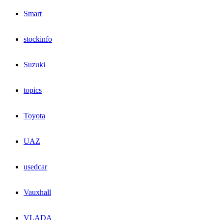
Smart
stockinfo
Suzuki
topics
Toyota
UAZ
usedcar
Vauxhall
VLADA