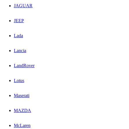
JAGUAR
JEEP
Lada
Lancia
LandRover
Lotus
Maserati
MAZDA
McLaren