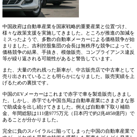
中国政府は自動車産業を国家戦略的重要産業と位置づけ、
様々な政策支援を実施してきました。ところが推進の加減を
ミスったようで、多数の自動車メーカーによる価格競争が始
まりました。吉利控股集団の会長は無秩序な競争によって、
価格競争の結果、手抜き、模倣販売、コンプライアンス違反
等が繰り返される可能性があると警告しています。
また、大量の売れ残った新車が、中古販売店で中古車として
売り出されていることも明らかになりました。販売実績を上
げるための裏技です。
中国のEVメーカーはこれまで赤字で車を製造販売しきまし
た。しかし、赤字でも中国当局は自動車産業にさまざまな形
で助成金を出し続けてきました。例えば自動車下取り補助
金、年間総額は111億9775万元（日本円で約2兆4858億円）で
あることが分かりました。
完全に負のスパイラルに陥ってしまった中国の自動車産業で