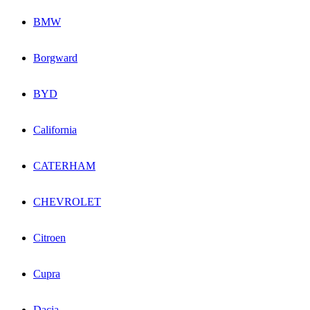
BMW
Borgward
BYD
California
CATERHAM
CHEVROLET
Citroen
Cupra
Dacia