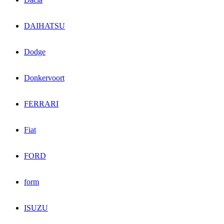
DAIHATSU
Dodge
Donkervoort
FERRARI
Fiat
FORD
form
ISUZU