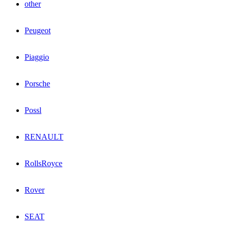
other
Peugeot
Piaggio
Porsche
Possl
RENAULT
RollsRoyce
Rover
SEAT