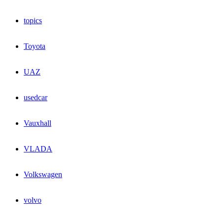
topics
Toyota
UAZ
usedcar
Vauxhall
VLADA
Volkswagen
volvo