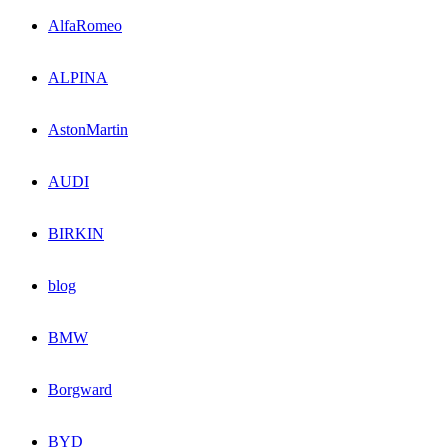
AlfaRomeo
ALPINA
AstonMartin
AUDI
BIRKIN
blog
BMW
Borgward
BYD