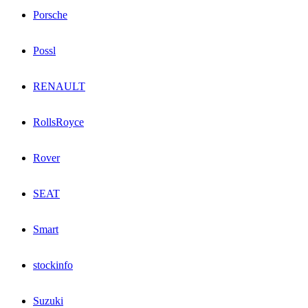
Porsche
Possl
RENAULT
RollsRoyce
Rover
SEAT
Smart
stockinfo
Suzuki