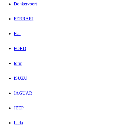
Donkervoort
FERRARI
Fiat
FORD
form
ISUZU
JAGUAR
JEEP
Lada