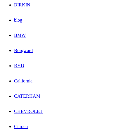
BIRKIN
blog
BMW
Borgward
BYD
California
CATERHAM
CHEVROLET
Citroen