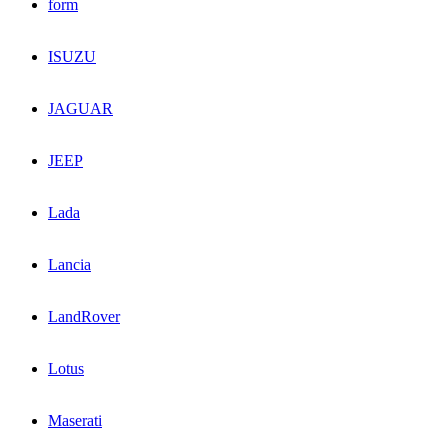
form
ISUZU
JAGUAR
JEEP
Lada
Lancia
LandRover
Lotus
Maserati