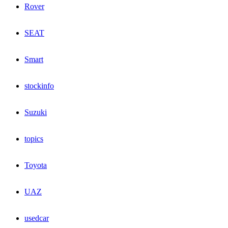
Rover
SEAT
Smart
stockinfo
Suzuki
topics
Toyota
UAZ
usedcar