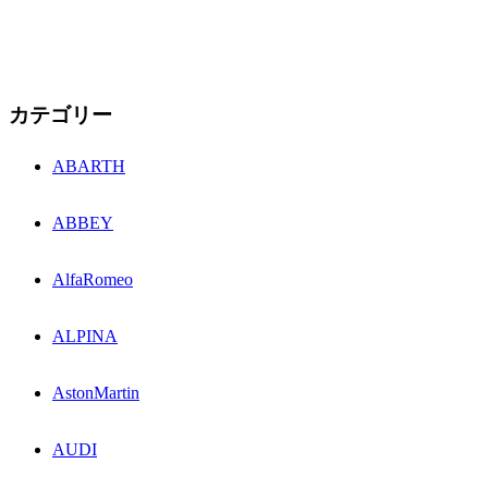
カテゴリー
ABARTH
ABBEY
AlfaRomeo
ALPINA
AstonMartin
AUDI