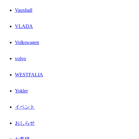
Vauxhall
VLADA
Volkswagen
volvo
WESTFALIA
Yokler
イベント
おしらせ