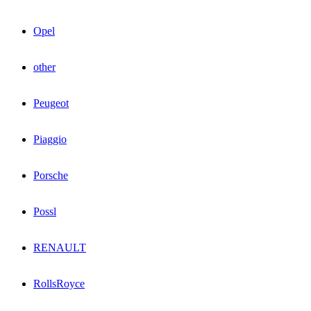
Opel
other
Peugeot
Piaggio
Porsche
Possl
RENAULT
RollsRoyce