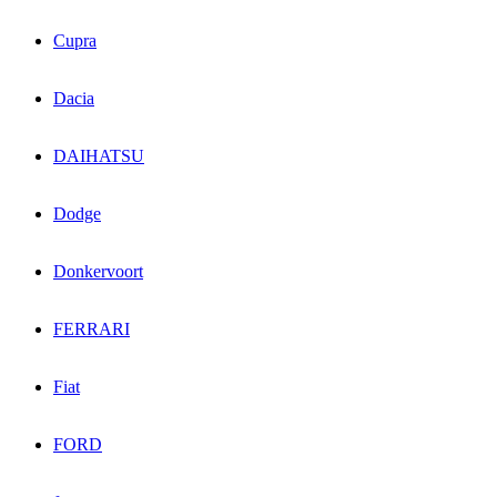
Cupra
Dacia
DAIHATSU
Dodge
Donkervoort
FERRARI
Fiat
FORD