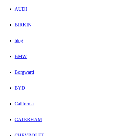
AUDI
BIRKIN
blog
BMW
Borgward
BYD
California
CATERHAM
CHEVROLET