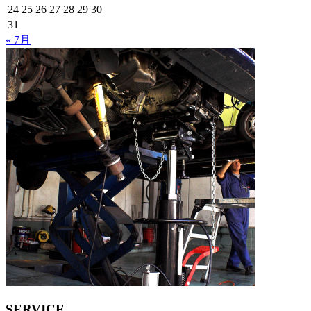
24
25
26
27
28
29
30
31
« 7月
SERVICE