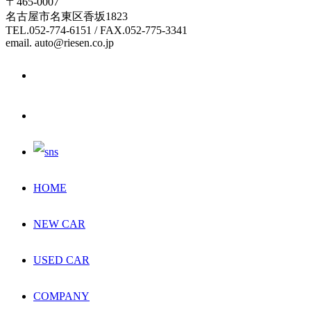
〒465-0007
名古屋市名東区香坂1823
TEL.052-774-6151 / FAX.052-775-3341
email. auto@riesen.co.jp
HOME
NEW CAR
USED CAR
COMPANY