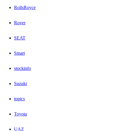
RollsRoyce
Rover
SEAT
Smart
stockinfo
Suzuki
topics
Toyota
UAZ