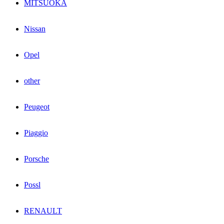
MITSUOKA
Nissan
Opel
other
Peugeot
Piaggio
Porsche
Possl
RENAULT