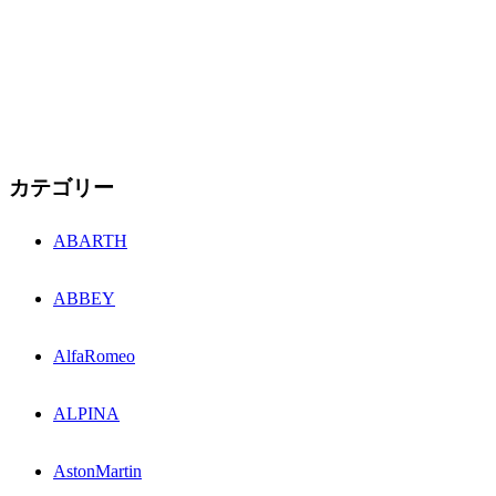
カテゴリー
ABARTH
ABBEY
AlfaRomeo
ALPINA
AstonMartin