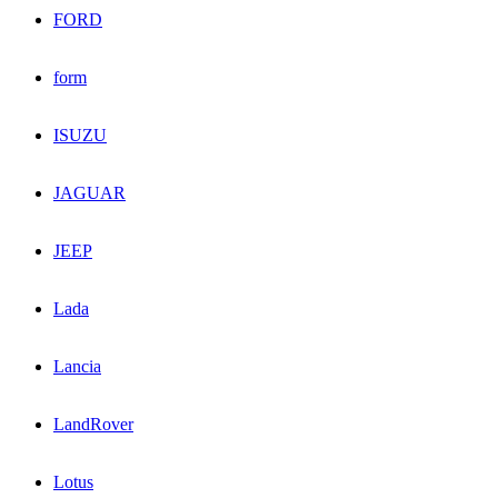
FORD
form
ISUZU
JAGUAR
JEEP
Lada
Lancia
LandRover
Lotus