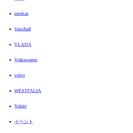
usedcar
Vauxhall
VLADA
Volkswagen
volvo
WESTFALIA
Yokler
イベント