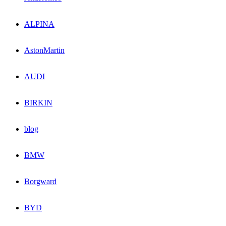
ALPINA
AstonMartin
AUDI
BIRKIN
blog
BMW
Borgward
BYD