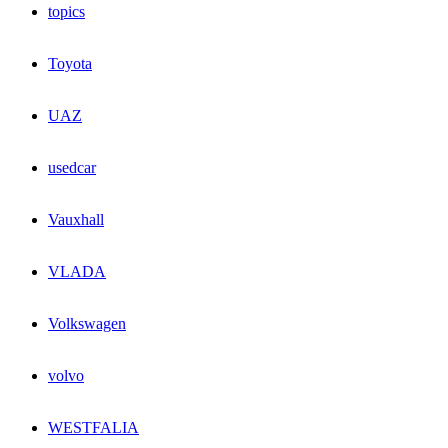
topics
Toyota
UAZ
usedcar
Vauxhall
VLADA
Volkswagen
volvo
WESTFALIA