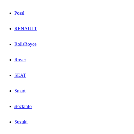
Possl
RENAULT
RollsRoyce
Rover
SEAT
Smart
stockinfo
Suzuki