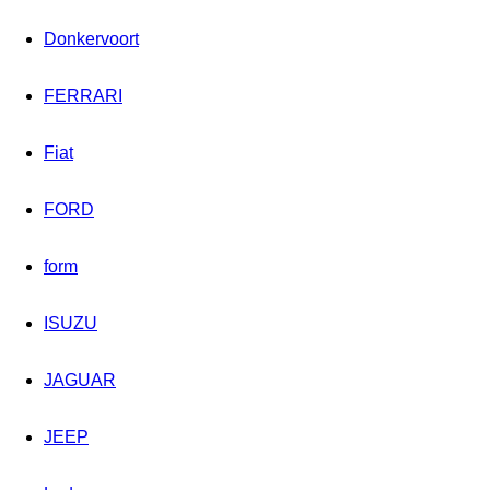
Donkervoort
FERRARI
Fiat
FORD
form
ISUZU
JAGUAR
JEEP