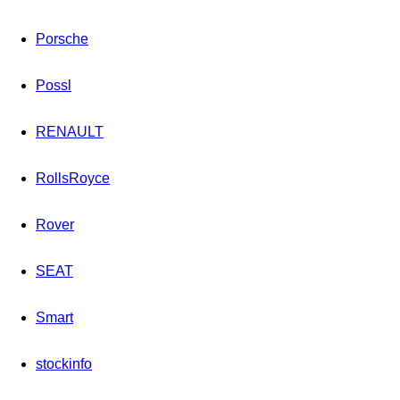
Porsche
Possl
RENAULT
RollsRoyce
Rover
SEAT
Smart
stockinfo