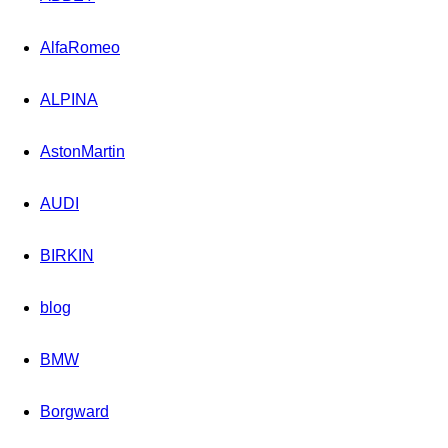
AlfaRomeo
ALPINA
AstonMartin
AUDI
BIRKIN
blog
BMW
Borgward