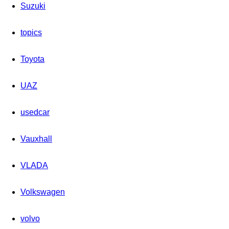
Suzuki
topics
Toyota
UAZ
usedcar
Vauxhall
VLADA
Volkswagen
volvo