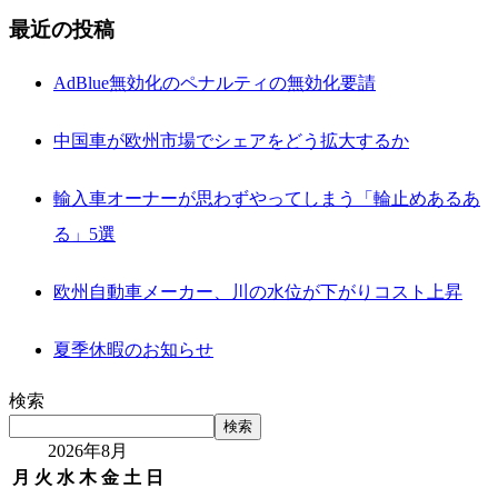
最近の投稿
AdBlue無効化のペナルティの無効化要請
中国車が欧州市場でシェアをどう拡大するか
輸入車オーナーが思わずやってしまう「輪止めあるあ
る」5選
欧州自動車メーカー、川の水位が下がりコスト上昇
夏季休暇のお知らせ
検索
検索
2026年8月
月
火
水
木
金
土
日