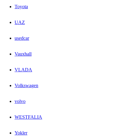
Toyota
UAZ
usedcar
Vauxhall
VLADA
Volkswagen
volvo
WESTFALIA
Yokler