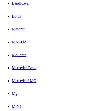
LandRover
Lotus
Maserati
MAZDA
McLaren
Mercedes-Benz
MercedesAMG
Mg
MINI