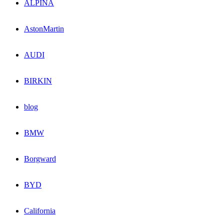
ALPINA
AstonMartin
AUDI
BIRKIN
blog
BMW
Borgward
BYD
California