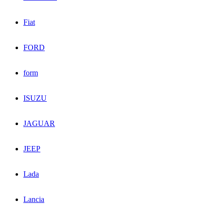
Fiat
FORD
form
ISUZU
JAGUAR
JEEP
Lada
Lancia