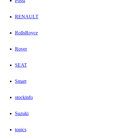
Possl
RENAULT
RollsRoyce
Rover
SEAT
Smart
stockinfo
Suzuki
topics