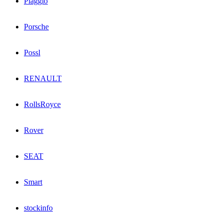
Piaggio
Porsche
Possl
RENAULT
RollsRoyce
Rover
SEAT
Smart
stockinfo