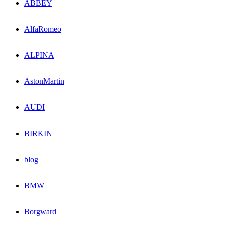
ABBEY
AlfaRomeo
ALPINA
AstonMartin
AUDI
BIRKIN
blog
BMW
Borgward