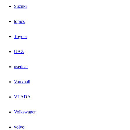
Suzuki
topics
Toyota
UAZ
usedcar
Vauxhall
VLADA
Volkswagen
volvo