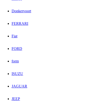
Donkervoort
FERRARI
Fiat
FORD
form
ISUZU
JAGUAR
JEEP