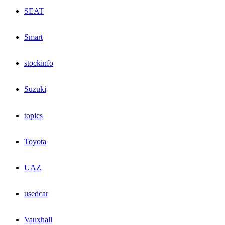
SEAT
Smart
stockinfo
Suzuki
topics
Toyota
UAZ
usedcar
Vauxhall