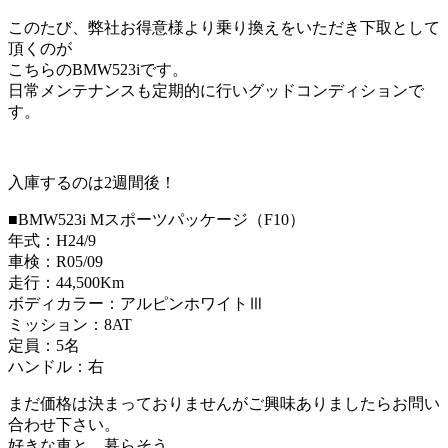
このたび、弊社お得意様より乗り換えをいただき下取として
頂くのが
こちらのBMW523iです。
日常メンテナンスも定期的に行いグッドコンディションで
す。
入庫するのは2週間後！
■BMW523i Mスポーツパッケージ（F10）
年式：H24/9
車検：R05/09
走行：44,500Km
ボディカラー：アルピンホワイトⅢ
ミッション：8AT
定員：5名
ハンドル：右
まだ価格は決まっておりませんがご興味ありましたらお問い
合わせ下さい。
好きな車と、暮らそう。