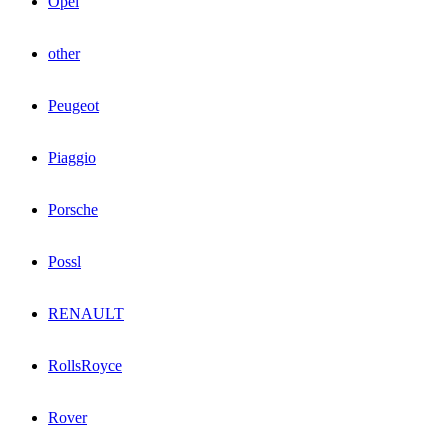
Opel
other
Peugeot
Piaggio
Porsche
Possl
RENAULT
RollsRoyce
Rover