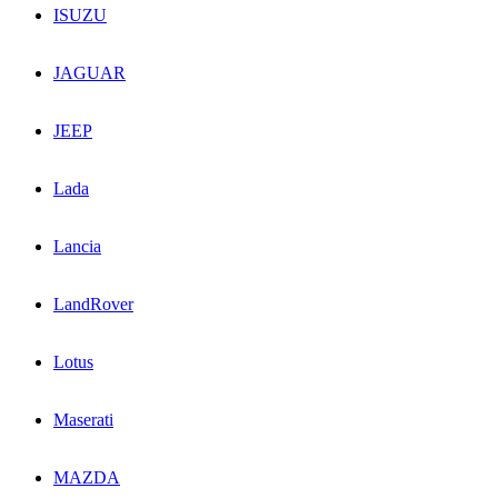
ISUZU
JAGUAR
JEEP
Lada
Lancia
LandRover
Lotus
Maserati
MAZDA