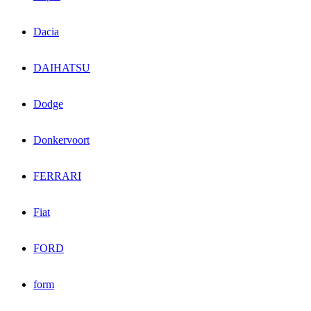
Dacia
DAIHATSU
Dodge
Donkervoort
FERRARI
Fiat
FORD
form