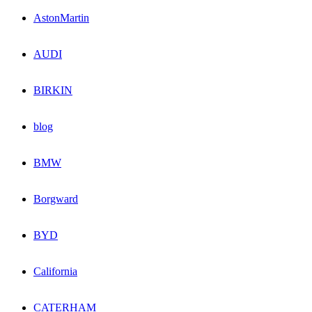
AstonMartin
AUDI
BIRKIN
blog
BMW
Borgward
BYD
California
CATERHAM