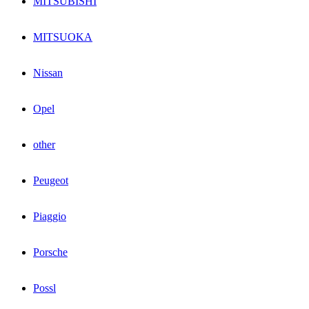
MITSUBISHI
MITSUOKA
Nissan
Opel
other
Peugeot
Piaggio
Porsche
Possl