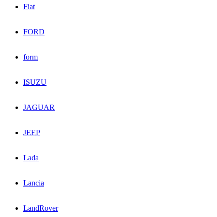
Fiat
FORD
form
ISUZU
JAGUAR
JEEP
Lada
Lancia
LandRover