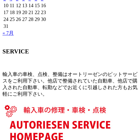
10
11
12
13
14
15
16
17
18
19
20
21
22
23
24
25
26
27
28
29
30
31
« 7月
SERVICE
輸入車の車検、点検、整備はオートリーゼンのピットサービ
スをご利用下さい。他店で整備されていた自動車、他店で購
入された自動車、転勤などでお近くに引越しされた方もお気
軽にご利用下さい。