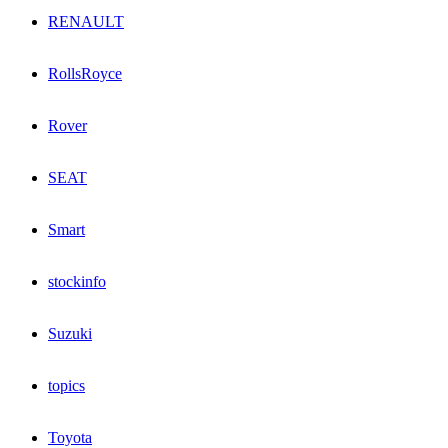
RENAULT
RollsRoyce
Rover
SEAT
Smart
stockinfo
Suzuki
topics
Toyota