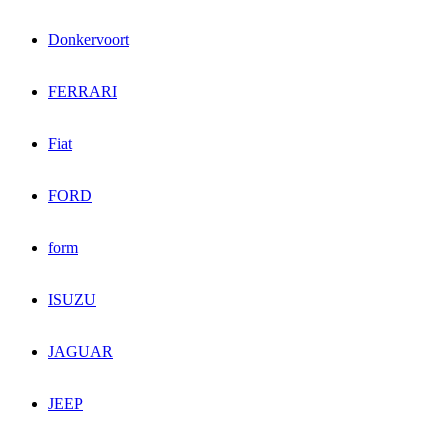
Donkervoort
FERRARI
Fiat
FORD
form
ISUZU
JAGUAR
JEEP