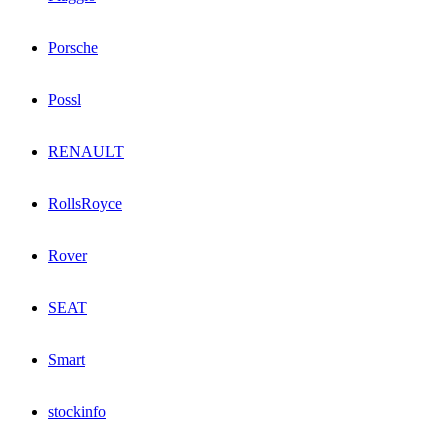
Porsche
Possl
RENAULT
RollsRoyce
Rover
SEAT
Smart
stockinfo