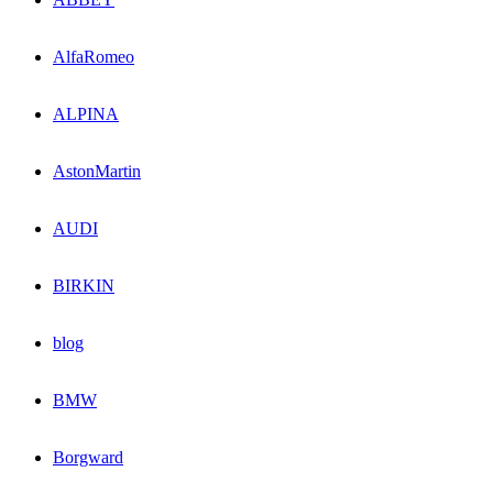
AlfaRomeo
ALPINA
AstonMartin
AUDI
BIRKIN
blog
BMW
Borgward