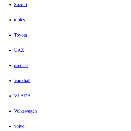
Suzuki
topics
Toyota
UAZ
usedcar
Vauxhall
VLADA
Volkswagen
volvo