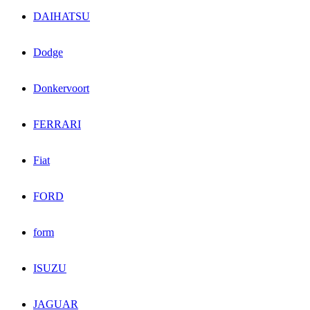
DAIHATSU
Dodge
Donkervoort
FERRARI
Fiat
FORD
form
ISUZU
JAGUAR