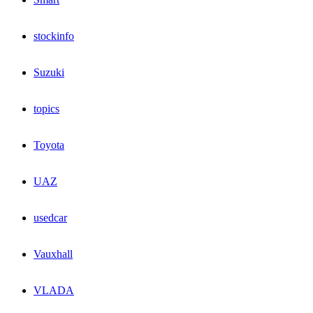
stockinfo
Suzuki
topics
Toyota
UAZ
usedcar
Vauxhall
VLADA