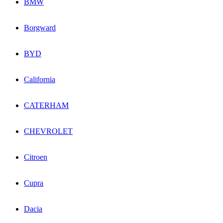
BMW
Borgward
BYD
California
CATERHAM
CHEVROLET
Citroen
Cupra
Dacia