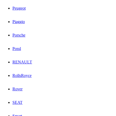
Peugeot
Piaggio
Porsche
Possl
RENAULT
RollsRoyce
Rover
SEAT
Smart