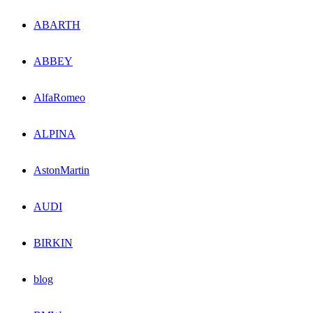
ABARTH
ABBEY
AlfaRomeo
ALPINA
AstonMartin
AUDI
BIRKIN
blog