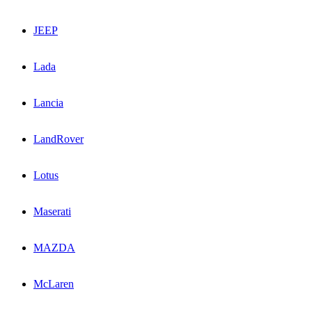
JEEP
Lada
Lancia
LandRover
Lotus
Maserati
MAZDA
McLaren