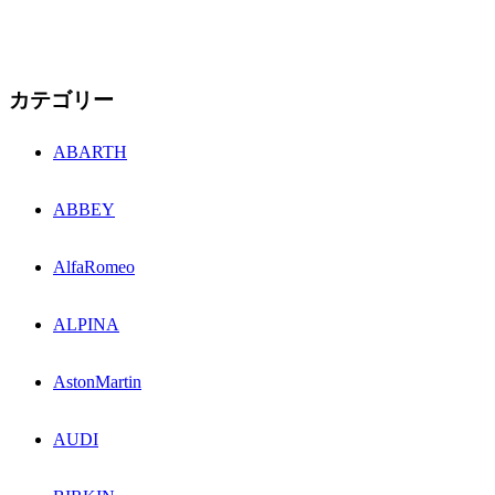
カテゴリー
ABARTH
ABBEY
AlfaRomeo
ALPINA
AstonMartin
AUDI