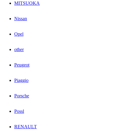
MITSUOKA
Nissan
Opel
other
Peugeot
Piaggio
Porsche
Possl
RENAULT