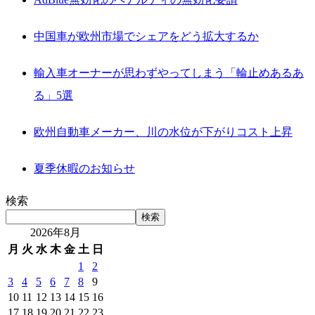
中国車が欧州市場でシェアをどう拡大するか
輸入車オーナーが思わずやってしまう「輪止めあるあ
る」5選
欧州自動車メーカー、川の水位が下がりコスト上昇
夏季休暇のお知らせ
検索
検索
2026年8月
月
火
水
木
金
土
日
1
2
3
4
5
6
7
8
9
10
11
12
13
14
15
16
17
18
19
20
21
22
23