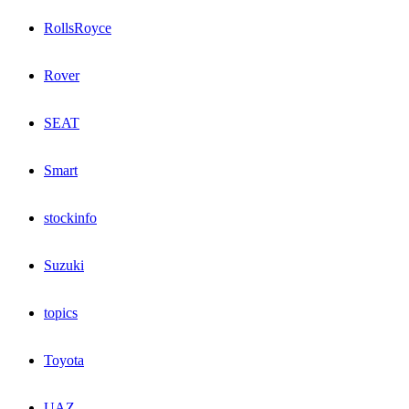
RollsRoyce
Rover
SEAT
Smart
stockinfo
Suzuki
topics
Toyota
UAZ