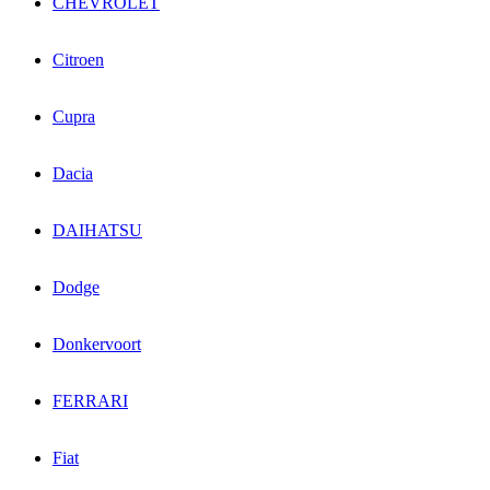
CHEVROLET
Citroen
Cupra
Dacia
DAIHATSU
Dodge
Donkervoort
FERRARI
Fiat