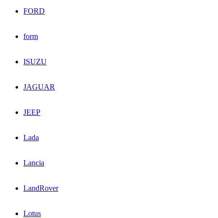
FORD
form
ISUZU
JAGUAR
JEEP
Lada
Lancia
LandRover
Lotus