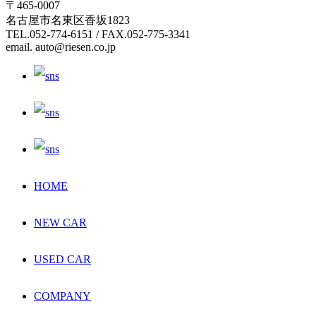
〒465-0007
名古屋市名東区香坂1823
TEL.052-774-6151 / FAX.052-775-3341
email. auto@riesen.co.jp
HOME
NEW CAR
USED CAR
COMPANY