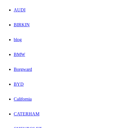
AUDI
BIRKIN
blog
BMW
Borgward
BYD
California
CATERHAM