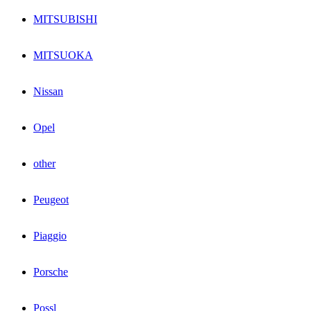
MITSUBISHI
MITSUOKA
Nissan
Opel
other
Peugeot
Piaggio
Porsche
Possl