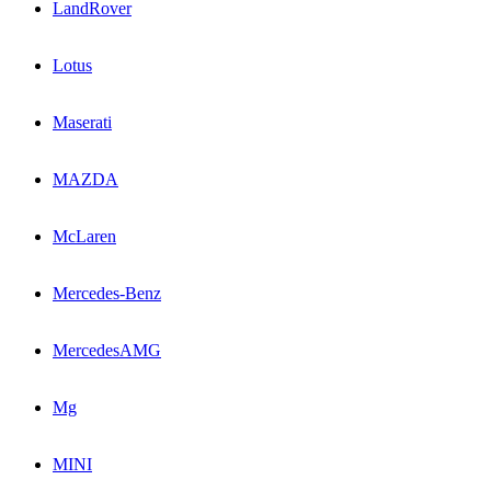
LandRover
Lotus
Maserati
MAZDA
McLaren
Mercedes-Benz
MercedesAMG
Mg
MINI