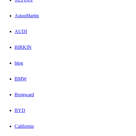
AstonMartin
AUDI
BIRKIN
blog
BMW
Borgward
BYD
California