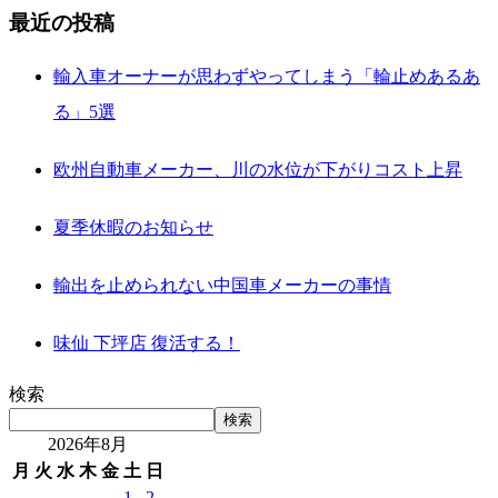
最近の投稿
輸入車オーナーが思わずやってしまう「輪止めあるあ
る」5選
欧州自動車メーカー、川の水位が下がりコスト上昇
夏季休暇のお知らせ
輸出を止められない中国車メーカーの事情
味仙 下坪店 復活する！
検索
検索
2026年8月
月
火
水
木
金
土
日
1
2