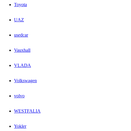
Toyota
UAZ
usedcar
Vauxhall
VLADA
Volkswagen
volvo
WESTFALIA
Yokler