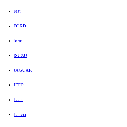
Fiat
FORD
form
ISUZU
JAGUAR
JEEP
Lada
Lancia