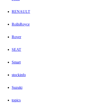
RENAULT
RollsRoyce
Rover
SEAT
Smart
stockinfo
Suzuki
topics