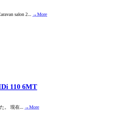
salon 2...
→More
Di 110 6MT
。 現在...
→More